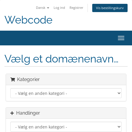
Dansk
Log ind
Registrer
Vis bestillingskurv
Webcode
Skift
navig
Vælg et domænenavn…
Kategorier
Handlinger