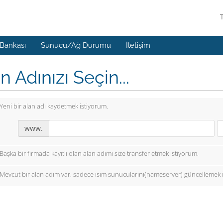
 Bankası
Sunucu/Ağ Durumu
İletişim
n Adınızı Seçin...
Yeni bir alan adı kaydetmek istiyorum.
www.
Başka bir firmada kayıtlı olan alan adımı size transfer etmek istiyorum.
Mevcut bir alan adım var, sadece isim sunucularını(nameserver) güncellemek 