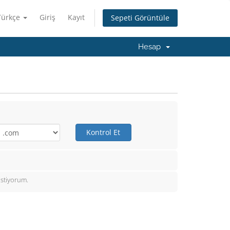
Türkçe
Giriş
Kayıt
Sepeti Görüntüle
Hesap
Kontrol Et
istiyorum.