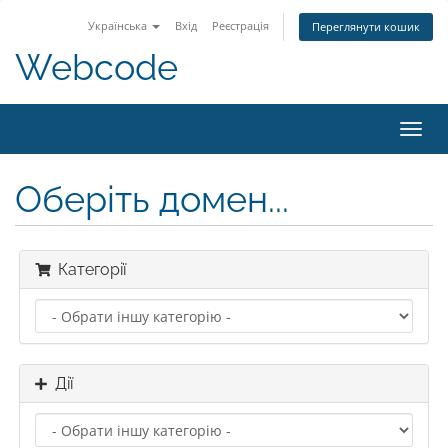
Українська
Вхід
Реєстрація
Переглянути кошик
Webcode
Пере
наві
Оберіть домен...
Категорії
Дії