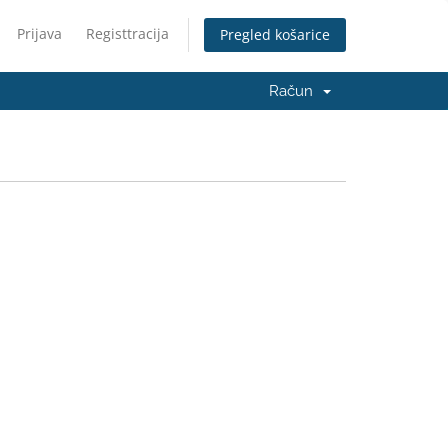
Prijava
Registtracija
Pregled košarice
Račun