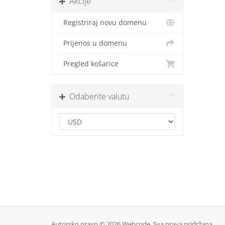
Akcije
Registriraj novu domenu
Prijenos u domenu
Pregled košarice
Odaberite valutu
Autorsko pravo © 2026 Webcode. Sva prava pridržana.