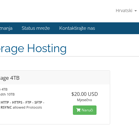
Hrvatski
znanja
Status mreže
Kontaktirajte nas
orage Hosting
rage 4TB
e 4TB
$20.00 USD
dth 10TB
Mjesečno
HTTP - HTTPS - FTP - SFTP -
RSYNC
allowed Protocols
Naruči